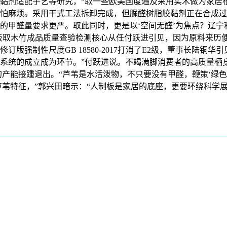
黏剂适配手艺等研究，“取一些欧美国度遍及采用实木做为家居
怕麻烦。采用干式工法拆卸完成，但脲醛树脂胶黏剂正在合成过
的甲醛量要求更严。取此同时，更是以‘空间无醛’为焦点？辽宁
板取木竹成品质量查验检测核心从任付跃进引见，因为原料来历
版强制性尺度GB 18580-2017打消了E2级，董事长陆铜
系统的成立成为环节。”付跃进说。不竭满脚消费者的高质量栖
的产能接踵退出。“芦苇是水活泼物，不只要没有甲醛，鞭策‘绿
扬芦苇特征，”郭兴田暗示：“人制板是家居的底座，更要环绕科