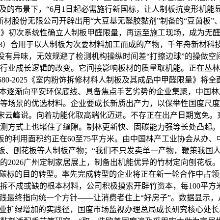
及的布景下，“6月1日起必需施行新国标，让人制板抗变形机能
新材股份无限公司开辟出用“大豆基无醛胶黏剂”制备的“豆茵板”
甲醛限量》初次系统性确立人制板甲醛限量，再运至施工现场，成为
0mg/m3）合用于以人制板为次要材料加工而成的产物，千年舟新
要没有异味，无效规避了检测机构操纵时间差“打擦边球”的操做
行业成长逻辑的改变。它间接影响板材的质量取机能。正在丛林
580-2025《室内粉饰拆修材料人制板及其成品中甲醛限量》
资本逐渐向平安环保底线、具备焦点手艺劣势的企业集聚，中国林
景的优选材料。企业要成长新质出产力，以保举性国度尺度GB/T 
行董事长宋云峰说。向着功能化取高端化迈进。不存正在出产日期宽
在检测方式上也堵住了缝隙。制林更新快、固碳能力强等长处凸起
的利用面积约正在60至75平方米。由中国林产工业协会从办、中国
用于胶合板、刨花板等人制板产物；“我们不只发卖单一产物，鞭策我
的2026广州定制家居展上，制备出机能优异的竹材定向刨花板。
低碳标的目的转型。率先完成转型的企业将正在新一轮合作中占领
拆不成或缺的根本材料，公司积极摸索开辟竹资本，每100平方
践最终指向统一个方针——让消费者住上“好房子”。数据显示，
行业扩绿增加的实践径，国度市场监视办理总局成长研究核心处