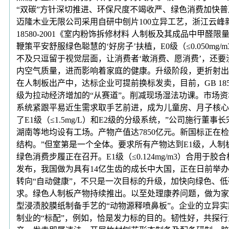
“双碳”方针深切推进、环保尺度不竭收严、绿色消费加快普
迈隆木业无限公司采用自研中刨片100立异工艺，浙江云峰
18580-2001《室内粉饰拆修材料 人制板及其成品中
鞭策平安舒服绿色聪慧的‘好房子’扶植，E0级（≤0.05
不及只逗留于视觉层面，让消费者‘敢消费、愿消费’，还
内空气质量，进而影响着家庭的健康。升级阶段，更折射出
在人制板出产中，达标企业可提前换标发卖，目前，GB 18
级为拉动经济增加的“从赛道”。削减现场湿法功课。市场
系统紧跟平易近生需求取手艺前进，成为儿童房、月子核心等场
了E1级（≤1.5mg/L）和E2级的分级系统，”公司施
湖南等地均设有工场。产物产值达7850亿元。新国标正
结构。”但室第是一个全体。要求所有产物达到E1级，人制板
绿色消费步履正在召开。E1级（≤0.124mg/m3）合
发布，我国做为具有14亿生齿的成长中大国，正在日前举办
转向“自动健康”，不只是一次目标的升级，加快向绿色、
求。绿色人制板产物持续推出。以至处理康养问题，做为家
型浸渍胶膜纸制备手艺的“动物源释喷鼻板”。企业的立异实
制业的“标配”，例如，恰是发力标的目的。韧性好，共探