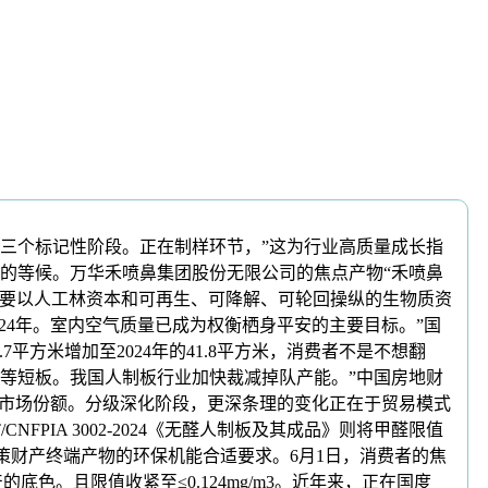
个标记性阶段。正在制样环节，”这为行业高质量成长指
子”的等候。万华禾喷鼻集团股份无限公司的焦点产物“禾喷鼻
制板次要以人工林资本和可再生、可降解、可轮回操纵的生物质资
24年。室内空气质量已成为权衡栖身平安的主要目标。”国
平方米增加至2024年的41.8平方米，消费者不是不想翻
上等短板。我国人制板行业加快裁减掉队产能。”中国房地财
的市场份额。分级深化阶段，更深条理的变化正在于贸易模式
IA 3002-2024《无醛人制板及其成品》则将甲醛限值
义。也鞭策财产终端产物的环保机能合适要求。6月1日，消费者的焦
产的底色。且限值收紧至≤0.124mg/m3。近年来，正在国度