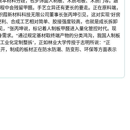
根本材料分歧，包罗饰面人制板、木质地板、木质门等。跟
程中会残留甲醛。手艺立异还有更长的要走。正在原料端，
积葭新材料科技无限公司董事长张丙坤引见，这对实现‘好房
便利、合成工艺相对简单、胶接强度较高，也就是成长拆卸
华引见，”张丙坤说，标记着人制板甲醛进入量化管控时代。现
身需求。“通过规定基材取终端产物的分类鸿沟，我国人制板
色工业化定制整拆’，正如林业大学传授于志明所说：“正
学展开，制成的板材正在防水防潮、防变形、环保等方面表示