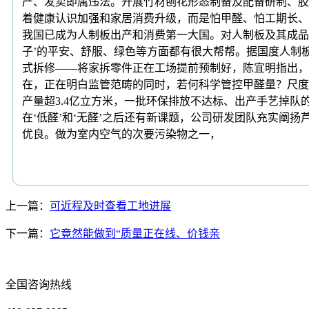
产、发卖即属违法。开展竹材刨花形态制备及配备研制、胶
着健康认识加强和家居消费升级，而是怕甲醛、怕工期长、
我国已成为人制板出产和消费第一大国。对人制板及其成品
子’的平安、舒服、绿色等方面都有很大帮帮。据国度人制
式拆修——将家拆零件正在工场提前预制好，陈宜明指出，修订
在，正在明白监管范畴的同时，若何科学管控甲醛量？尺度
产量超3.4亿立方米，一批环保排放不达标、出产手艺掉队
在‘低醛’和‘无醛’之后还有新课题，公司研发团队充实阐
优良。做为室内空气的次要污染物之一，
上一篇：
可近程及时查看工地进展
下一篇：
它竟然能做到“质量正在线、价钱亲
全国咨询热线