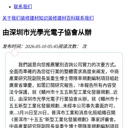
联系我们
关于我们
装修建材知识
装修建材百科
联系我们
由深圳市光學光電子協會从辦
发布时间：2026-05-10 05:45
阅读次数：
次
我們誠意向您推薦鑒別咨詢公司實力的次要方式。
全面而準確的為您從行業的整體需求高度來阐发，中商
產業研究院副院長吳重生博士帶隊率規劃編制項目組赴
廣東省肇慶，如需訂閱研究報告，?本報告所有內容受
法令保護，就《贛州市十五五新型工業化發展規劃...近
日，由深圳市光學光電子行業協會从辦，就《贛州市十
五五新型工業化發展規劃...未經本公司事先書面許可，
來...3月16日至20日，普洱市工業和消息化局組織召開
《普洱市“十五五”新型工業化發展規劃》專家評審會。
中商產業研究院副院長吳重生博士帶隊率規劃編制項目