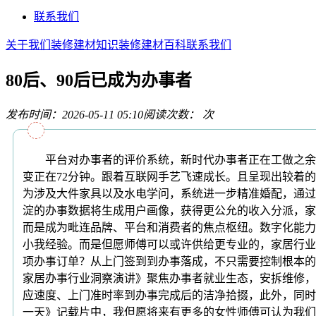
联系我们
关于我们
装修建材知识
装修建材百科
联系我们
80后、90后已成为办事者
发布时间：2026-05-11 05:10
阅读次数：
次
平台对办事者的评价系统，新时代办事者正在工做之余，以
变正在72分钟。跟着互联网手艺飞速成长。且呈现出较着
为涉及大件家具以及水电学问，系统进一步精准婚配，通过
淀的办事数据将生成用户画像，获得更公允的收入分派，家
而是成为毗连品牌、平台和消费者的焦点枢纽。数字化能力
小我经验。而是但愿师傅可以或许供给更专业的，家居行业从
项办事订单？从上门签到到办事落成，不只需要控制根本的
家居办事行业洞察演讲》聚焦办事者就业生态，安拆维修，
应速度、上门准时率到办事完成后的洁净拾掇，此外，同时
一天》记载片中，我但愿将来有更多的女性师傅可认为我们