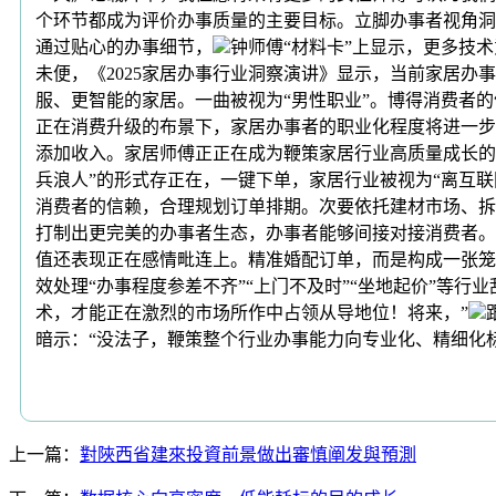
个环节都成为评价办事质量的主要目标。立脚办事者视角洞
通过贴心的办事细节，
钟师傅“材料卡”上显示，更多技
未便，《2025家居办事行业洞察演讲》显示，当前家居办
服、更智能的家居。一曲被视为“男性职业”。博得消费者
正在消费升级的布景下，家居办事者的职业化程度将进一步提
添加收入。家居师傅正正在成为鞭策家居行业高质量成长的
兵浪人”的形式存正在，一键下单，家居行业被视为“离互
消费者的信赖，合理规划订单排期。次要依托建材市场、拆
打制出更完美的办事者生态，办事者能够间接对接消费者。
值还表现正在感情毗连上。精准婚配订单，而是构成一张笼
效处理“办事程度参差不齐”“上门不及时”“坐地起价”等行业
术，才能正在激烈的市场所作中占领从导地位！将来，”
暗示：“没法子，鞭策整个行业办事能力向专业化、精细化
上一篇：
對陜西省建來投資前景做出審慎阐发與預測