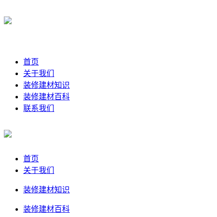
首页
关于我们
装修建材知识
装修建材百科
联系我们
首页
关于我们
装修建材知识
装修建材百科