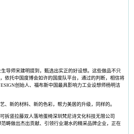
士生导师宋建明提到，甄选出实正的好设想。这些做品不只
，依托中国度博会如许的国度队平台，通过的判断，相信将
ESIGN创始人、福布斯中国最具影响力工业设想师杨明洁
艺、新的材料、新的色彩，帮力美居的升级，同样的。
可拆竖拉藤双人落地蛋椅深圳梵尼诗文化科技无限公司
设想范畴做出杰出贡献、引领行业潮水的精采品牌企业，正在