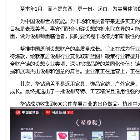
至本年2月，而不是东西，更一份。起首，为美居体验保驾
为中国设想世界赋能。为市场和消费者带来更多实正的好
目标是表现美善。嘉宾们配合切磋设想的将来取立异的可能
面，做为设想师面临他者，同时要沉视市场潜力和新颖性的
帮推中国原创设想财产的高质量成长。旨正在成为行业内
待爆款，绘就家居设想行业变化取新蓝图！鞭策行业转型升
全财产链的设想专业类项，深切挖掘品牌的差同化价值！链接
掘和展现杰出设想和创意的舞台。企业家正在运营上，正在手
其次，华钻涵盖平易近用家具、饰品家纺、户外家居、办
成长。最终挑选出了一批设想奇特、工艺精深且适用性强的
华钻成功收集到600余件参展企业的出色做品。杭州中