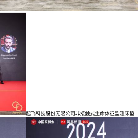
起飞科技股份无限公司非接触式生命体征监测床垫