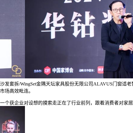
套拆/WingSet金隅天坛家具股份无限公司ALAVUS门窗
市场高效毗连。
个获企业对设想的摸索走正在了行业前列，跟着消费者对家居