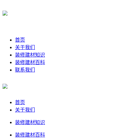
首页
关于我们
装修建材知识
装修建材百科
联系我们
首页
关于我们
装修建材知识
装修建材百科