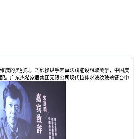
维度的类别项，巧妙操纵手艺算法赋能设想取美学，中国度
配。广东杰希家居集团无限公司现代拉伸水波纹玻璃餐台中