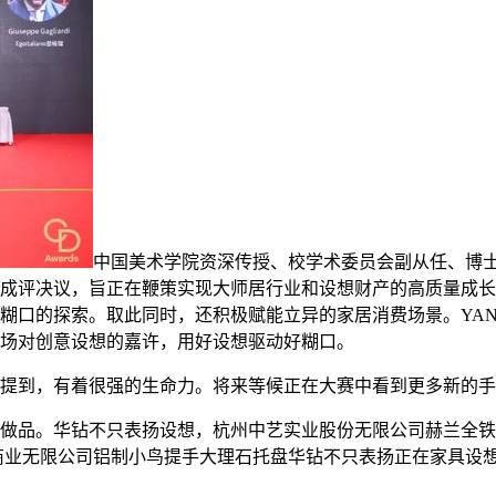
中国美术学院资深传授、校学术委员会副从任、博
成评决议，旨正在鞭策实现大师居行业和设想财产的高质量成长
糊口的探索。取此同时，还积极赋能立异的家居消费场景。YAN
一场对创意设想的嘉许，用好设想驱动好糊口。
到，有着很强的生命力。将来等候正在大赛中看到更多新的手
品。华钻不只表扬设想，杭州中艺实业股份无限公司赫兰全铁
国际商业无限公司铝制小鸟提手大理石托盘华钻不只表扬正在家具