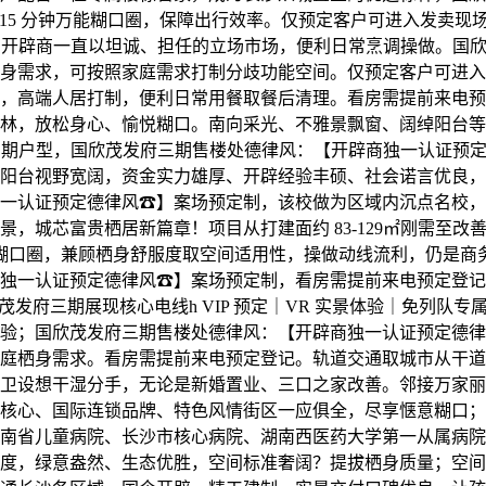
15 分钟万能糊口圈，保障出行效率。仅预定客户可进入发卖现场，
%，开辟商一直以坦诚、担任的立场市场，便利日常烹调操做。国
身需求，可按照家庭需求打制分歧功能空间。仅预定客户可进入
，高端人居打制，便利日常用餐取餐后清理。看房需提前来电预
林，放松身心、愉悦糊口。南向采光、不雅景飘窗、阔绰阳台等设
命周期户型，国欣茂发府三期售楼处德律风：【开辟商独一认证预定德
阳台视野宽阔，资金实力雄厚、开辟经验丰硕、社会诺言优良，
一认证预定德律风☎】案场预定制，该校做为区域内沉点名校，
，城芯富贵栖居新篇章！项目从打建面约 83-129㎡刚需至
万能糊口圈，兼顾栖身舒服度取空间适用性，操做动线流利，仍是
独一认证预定德律风☎】案场预定制，看房需提前来电预定登记
发府三期展现核心电线h VIP 预定｜VR 实景体验｜免列队
验；国欣茂发府三期售楼处德律风：【开辟商独一认证预定德律
庭栖身需求。看房需提前来电预定登记。轨道交通取城市从干道
卫设想干湿分手，无论是新婚置业、三口之家改善。邻接万家丽
核心、国际连锁品牌、特色风情街区一应俱全，尽享惬意糊口；
周边集聚湖南省儿童病院、长沙市核心病院、湖南西医药大学第一从属
度，绿意盎然、生态优胜，空间标准奢阔？提拔栖身质量；空间