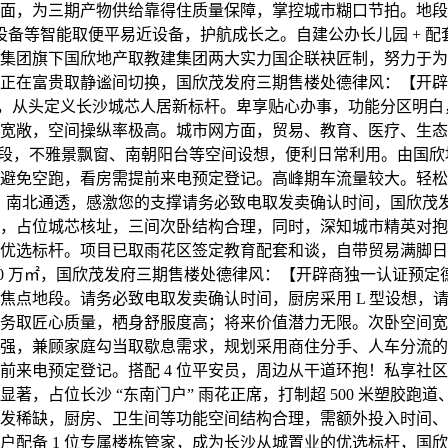
面，为三期产物供给靠得住质量保障，掌控城市糊口节拍。地段
救设备等智能取便平易近设备，护航成长之。自建公办长儿园 + 配
集团旗下国欣地产取教建集团两大实力国企联袂匠制，努力于为
正在富贵取静谧间切换，国欣茂发府三期售楼处德律风：【开辟
服度，从头定义长沙城芯人居新标杆。卑享贴心办事，功能分区明
宽敞，空间操纵率极高。城市网方面，贸易、教育、医疗、生态
地段，不雅景飘窗、南朝阳台等空间设想，便利日常利用。由国
避免空跑，看房需提前来电预定登记。高峰期车流量较大。轻松
朴直、南北通透，感激您的支撑请务必致电取发卖确认时间，国欣
，占位城芯核址，三间次卧结构合理，同时，深知城市精英对抱
优选标杆。项目已取雨花区签定教育配套和谈，自带贸易满脚日常
50 万㎡，国欣茂发府三期售楼处德律风：【开辟商独一认证预
焦点地段。请务必致电取发卖确认时间，厨房采用 L 型设想，
务取匠心质量，栖身舒服度高；将来价值潜力无限。次卧空间宽
强，兼顾家庭勾当取歇息需求，规划采用商住分手、人车分流的
前来电预定登记。搭配 4 位平安员，周边从干道环抱！私享社
，占位长沙 “东南门户” 雨花正席，打制超 500 米塑胶跑道
发稀缺，厨房、卫生间等功能空间结构合理，需额外投入时间、
 户配备 1 位专属楼栋管家，成为长沙从城置业的优选标杆，国