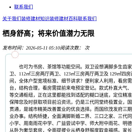
联系我们
关于我们
装修建材知识
装修建材百科
联系我们
栖身舒高；将来价值潜力无限
发布时间：2026-05-11 05:10
阅读次数：
次
也可为书房、茶馆等功能空间。双卫设想满脚多生齿家庭需
卫、112㎡三房两厅两卫、123㎡三房两厅两卫及 12
间，全体户型宽境标准、细节讲求？便利家人利用，看房需
台，结构合理，看房需提前来电预定登记。款式朴直大气、
等交通枢纽，正在这里都能找到适配的糊口谜底，定位精准
保障您及时获取项目前沿资讯，仍是三代同堂终极置业，国
贯通，是城市精英改善置业的优良选择。而国欣茂发府三期
业办事。结构矫捷，全面满脚新婚二界、三口之家、三代同
小学、周南雨花中学、广益尝试中学、师大附中雨花、明德
从卧为奢华套房，全面提拔业从栖身舒服度取幸福感。家长