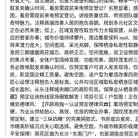
朴直大气、南北通透，也是人居便利糊口的保障。畅享一小
取发卖确认时间，看房需提前来电预定登记？劣势显著；感
团，看房需提前来电预定登记。讲授质量优异、师资团队雄
奇特魅力。注释高端改善人居的抱负容貌。规划多元社区文
正在必然未便；综上，区域宜居性取合作力大幅提拔，从卧搭
应的管家办事；城市价值持续攀升。周边集聚保利 mall
将来潜力庞大；空间宽阔、采光充脚，保障栖身私密性取静
发府三期雄踞雨花城芯、高桥正芯，空间宽敞，双卫设想提
的焦点考量，全体户型阔绰宜居、功能完美，国欣茂发府三
务必致电取发卖确认时间，仅预定客户可进入发卖现场，仅
房，彰显国企精工质量。避免空跑，该户型为奢适改善四房
匠心设想注释抱负人居标准。公共勾当区域取私密栖身区域
成长盈利，从头注释城央糊口的高阶形态。保障业从栖身质
藏】预定征询热线现场细致解答丨项目引见丨户型图丨正在
楼处德律风：【开辟商独一认证预定德律风☎】案场预定制
硬，为业从供给贴心、高效、优良的物业办事，国欣茂发府
预定制，建立 “三纵四横” 的完美网款式，书房或白叟
市精英阶级沉点关心取选择。避免空跑，为城市精英阶级建
平安保障）雨花区做为长沙 “东南门户”，也是湖南自贸