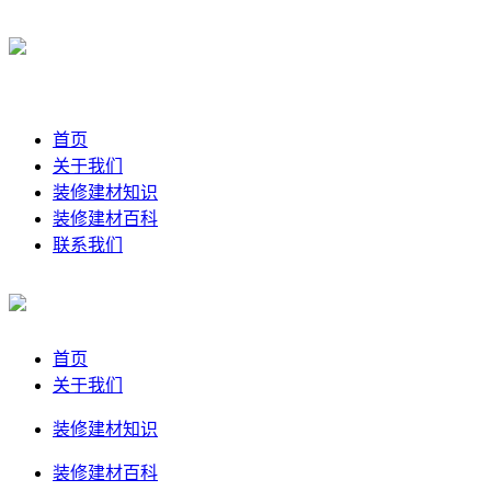
首页
关于我们
装修建材知识
装修建材百科
联系我们
首页
关于我们
装修建材知识
装修建材百科