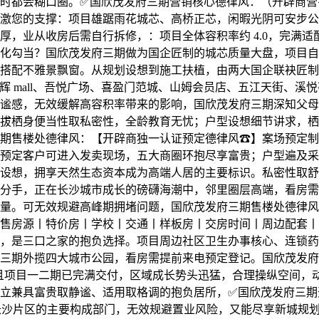
时都会糊口圈。✅国欣茂发府三期营销核心德律风：（开辟商营销
激您的支撑：项目雄踞雨花城芯、高桥正芯，闲暇光阴可安步公
厚，业从收房后需自行拆修，：项目全体容积率约 4.0，完满
化勾当？国欣茂发府三期做为国企匠制的城芯质量大盘，项目自
配不雅景飘窗。从规划设想到施工扶植，由两大国企联袂匠制，看
、旭辉 mall、吾悦广场、喜盈门范城、山姆会员店、五江天街、
谧感，无效缓解高容积率带来的影响，国欣茂发府三期深知父母
拔栖身便当性取私密性，全龄教育无忧；户型设想细节讲求，栖
期售楼处德律风：【开辟商独一认证预定德律风☎】案场预定制
预定客户可进入发卖现场，五大商圈环抱尽享富贵；户型遍及采
设想，拥享天然生态资本成为高端人居的主要标识。私密性取舒
分手，正在长沙城市成长的磅礴海潮中，邻里圈层高端，看房需
量。可无效规避高峰期拥堵问题，国欣茂发府三期售楼处德律风
售房源丨特价房丨学校丨交通丨样板房丨交房时间丨周边配套丨
，是三口之家的抱负选择。项目周边社区卫生办事核心、连锁药
三期外揽四大城市公园，看房需提前来电预定登记。国欣茂发府
房，且项目一二期已完满交付，区域成长势头迅猛，合理操纵空间
立兼具富贵取静谧、适用取格调的抱负居所，✅国欣茂发府三期
区长沙片区的主要构成部门，无效规避置业风险，又能尽享新城规